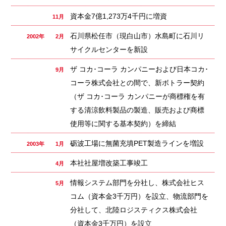
資本金7億1,273万4千円に増資
11月
石川県松任市（現白山市）水島町に石川リ
2002年 2月
サイクルセンターを新設
ザ コカ･コーラ カンパニーおよび日本コカ･
9月
コーラ株式会社との間で、新ボトラー契約
（ザ コカ･コーラ カンパニーが商標権を有
する清涼飲料製品の製造、販売および商標
使用等に関する基本契約）を締結
砺波工場に無菌充填PET製造ラインを増設
2003年 1月
本社社屋増改築工事竣工
4月
情報システム部門を分社し、株式会社ヒス
5月
コム（資本金3千万円）を設立、物流部門を
分社して、北陸ロジスティクス株式会社
（資本金3千万円）を設立