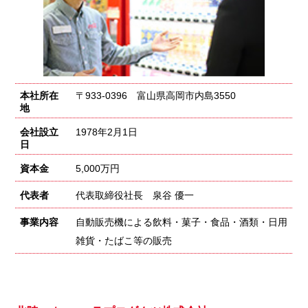
本社所在
〒933-0396 富山県高岡市内島3550
地
会社設立
1978年2月1日
日
資本金
5,000万円
代表者
代表取締役社長 泉谷 優一
事業内容
自動販売機による飲料・菓子・食品・酒類・日用
雑貨・たばこ等の販売