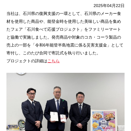
2025年04月22日
当社は、
石川県の復興支援の一環として、石川県のメーカー食
材を使用した商品や、能登金時を使用した美味しい商品を集め
たフェア「石川食べて応援プロジェクト」
をファミリーマート
と協働で
実施し
ました。
発売商品や対象のコカ・コーラ製品
の
売上
の一部
を
「令和
6年能登半島地震に係る災害支援金」として
寄付
し、
この
たび
合同で寄託式を
執り行い
ました
。
プロジェクトの詳細は
こちら