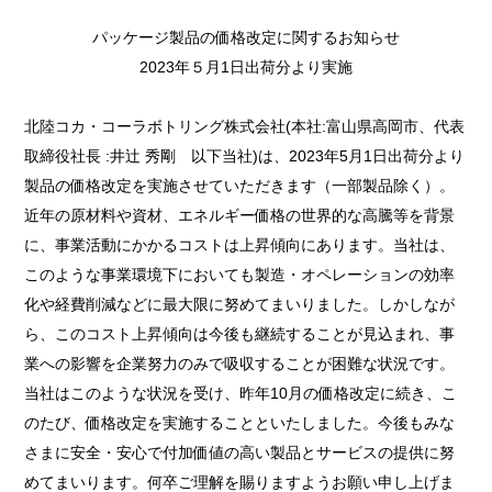
パッケージ製品の価格改定に関するお知らせ
2023年５月1日出荷分より実施
北陸コカ・コーラボトリング株式会社(本社:富山県高岡市、代表
取締役社長 :井辻󠄀 秀剛 以下当社)は、2023年5月1日出荷分より
製品の価格改定を実施させていただきます（一部製品除く）。
近年の原材料や資材、エネルギー価格の世界的な高騰等を背景
に、事業活動にかかるコストは上昇傾向にあります。当社は、
このような事業環境下においても製造・オペレーションの効率
化や経費削減などに最大限に努めてまいりました。しかしなが
ら、このコスト上昇傾向は今後も継続することが見込まれ、事
業への影響を企業努力のみで吸収することが困難な状況です。
当社はこのような状況を受け、昨年10月の価格改定に続き、こ
のたび、価格改定を実施することといたしました。今後もみな
さまに安全・安心で付加価値の高い製品とサービスの提供に努
めてまいります。何卒ご理解を賜りますようお願い申し上げま